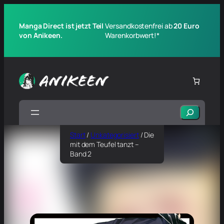
Manga Direct ist jetzt Teil
Versandkostenfrei ab
20 Euro
von Anikeen.
Warenkorbwert!*
Suchen
Start
/
Unkategorisiert
/ Die
mit dem Teufel tanzt –
Band 2