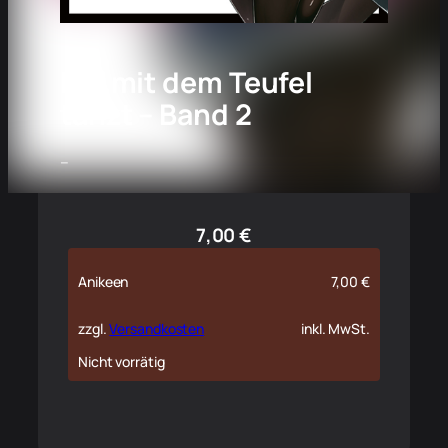
Die mit dem Teufel
tanzt – Band 2
–
7,00
€
Anikeen
7,00
€
zzgl.
Versandkosten
inkl. MwSt.
Nicht vorrätig