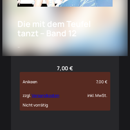
Die mit dem Teufel
tanzt – Band 12
–
7,00
€
Anikeen
7,00
€
zzgl.
Versandkosten
inkl. MwSt.
Nicht vorrätig