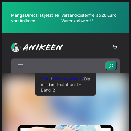
Manga Direct ist jetzt Teil
Versandkostenfrei ab
20 Euro
von Anikeen.
Warenkorbwert!*
Suchen
Start
/
Unkategorisiert
/ Die
mit dem Teufel tanzt –
Band 12