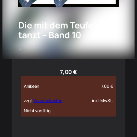
Die mit dem Teufel
tanzt – Band 10
–
7,00
€
Anikeen
7,00
€
zzgl.
Versandkosten
inkl. MwSt.
Nicht vorrätig