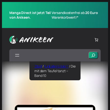
Manga Direct ist jetzt Teil
Versandkostenfrei ab
20 Euro
von Anikeen.
Warenkorbwert!*
Suchen
Start
/
Unkategorisiert
/ Die
mit dem Teufel tanzt –
Band 10