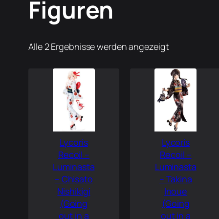
Figuren
Alle 2 Ergebnisse werden angezeigt
Lycoris
Lycoris
Recoil –
Recoil –
Luminasta
Luminasta
– Chisato
– Takina
Nishikigi
Inoue
(Going
(Going
out in a
out in a