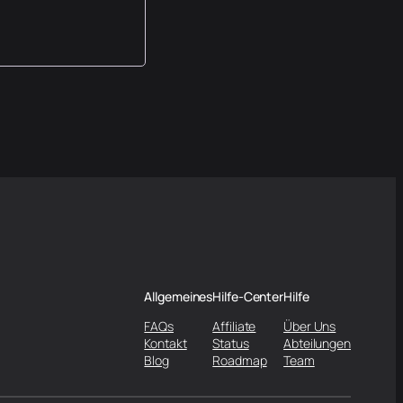
Allgemeines
Hilfe-Center
Hilfe
FAQs
Affiliate
Über Uns
Kontakt
Status
Abteilungen
Blog
Roadmap
Team