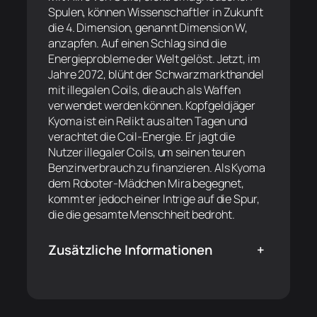
Spulen, können Wissenschaftler in Zukunft
die 4. Dimension, genannt Dimension W,
anzapfen. Auf einen Schlag sind die
Energieprobleme der Welt gelöst. Jetzt, im
Jahre 2072, blüht der Schwarzmarkthandel
mit illegalen Coils, die auch als Waffen
verwendet werden können. Kopfgeldjäger
Kyoma ist ein Relikt aus alten Tagen und
verachtet die Coil-Energie. Er jagt die
Nutzer illegaler Coils, um seinen teuren
Benzinverbrauch zu finanzieren. Als Kyoma
dem Roboter-Mädchen Mira begegnet,
kommt er jedoch einer Intrige auf die Spur,
die die gesamte Menschheit bedroht.
Zusätzliche Informationen
+