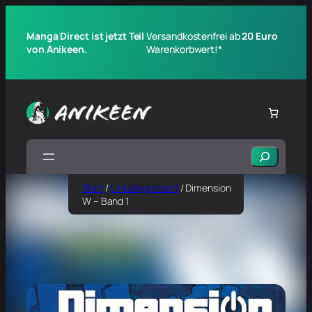
Manga Direct ist jetzt Teil
Versandkostenfrei ab
20 Euro
von Anikeen.
Warenkorbwert!*
Suchen
Start
/
Unkategorisiert
/ Dimension
W – Band 1