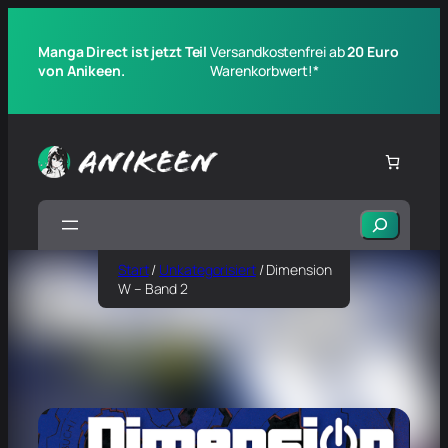
Manga Direct ist jetzt Teil
Versandkostenfrei ab
20 Euro
von Anikeen.
Warenkorbwert!*
Suchen
Start
/
Unkategorisiert
/ Dimension
W – Band 2