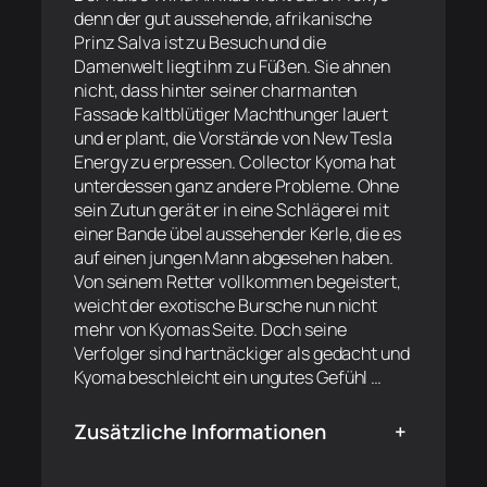
denn der gut aussehende, afrikanische
Prinz Salva ist zu Besuch und die
Damenwelt liegt ihm zu Füßen. Sie ahnen
nicht, dass hinter seiner charmanten
Fassade kaltblütiger Machthunger lauert
und er plant, die Vorstände von New Tesla
Energy zu erpressen. Collector Kyoma hat
unterdessen ganz andere Probleme. Ohne
sein Zutun gerät er in eine Schlägerei mit
einer Bande übel aussehender Kerle, die es
auf einen jungen Mann abgesehen haben.
Von seinem Retter vollkommen begeistert,
weicht der exotische Bursche nun nicht
mehr von Kyomas Seite. Doch seine
Verfolger sind hartnäckiger als gedacht und
Kyoma beschleicht ein ungutes Gefühl …
Zusätzliche Informationen
+