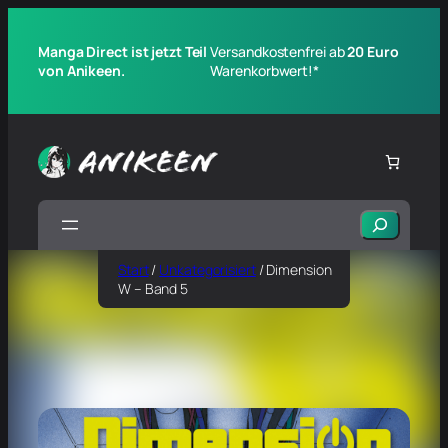
Manga Direct ist jetzt Teil
Versandkostenfrei ab
20 Euro
von Anikeen.
Warenkorbwert!*
Suchen
Start
/
Unkategorisiert
/ Dimension
W – Band 5