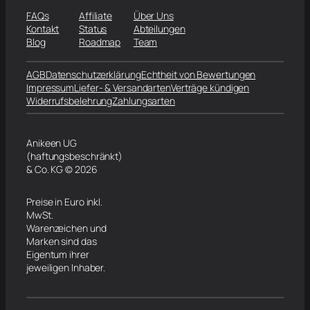
FAQs
Affiliate
Über Uns
Kontakt
Status
Abteilungen
Blog
Roadmap
Team
AGB
Datenschutzerklärung
Echtheit von Bewertungen
Impressum
Liefer- & Versandarten
Verträge kündigen
Widerrufsbelehrung
Zahlungsarten
Anikeen UG
(haftungsbeschränkt)
& Co. KG © 2026
Preise in Euro inkl.
MwSt.
Warenzeichen und
Marken sind das
Eigentum ihrer
jeweiligen Inhaber.