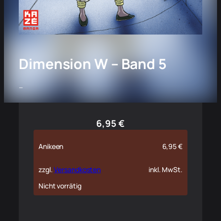
Dimension W – Band 5
–
6,95
€
Anikeen
6,95
€
zzgl.
Versandkosten
inkl. MwSt.
Nicht vorrätig