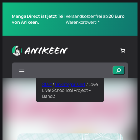
Manga Direct ist jetzt Teil
Versandkostenfrei ab
20 Euro
von Anikeen.
Warenkorbwert!*
Suchen
Start
/
Unkategorisiert
/ Love
Live! School Idol Project –
Band 3