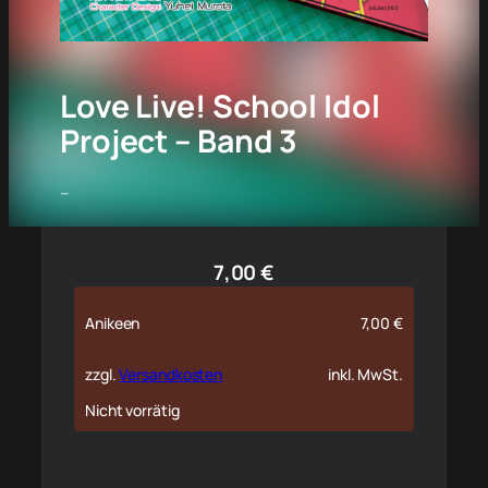
Love Live! School Idol
Project – Band 3
–
7,00
€
Anikeen
7,00
€
zzgl.
Versandkosten
inkl. MwSt.
Nicht vorrätig