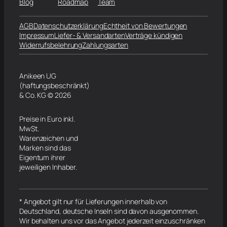
Blog
Roadmap
Team
AGB
Datenschutzerklärung
Echtheit von Bewertungen
Impressum
Liefer- & Versandarten
Verträge kündigen
Widerrufsbelehrung
Zahlungsarten
Anikeen UG
(haftungsbeschränkt)
& Co. KG © 2026
Preise in Euro inkl.
MwSt.
Warenzeichen und
Marken sind das
Eigentum ihrer
jeweiligen Inhaber.
* Angebot gilt nur für Lieferungen innerhalb von
Deutschland, deutsche Inseln sind davon ausgenommen.
Wir behalten uns vor das Angebot jederzeit einzuschränken