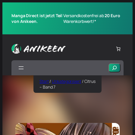
Manga Direct ist jetzt Teil
Versandkostenfrei ab
20 Euro
von Anikeen.
Warenkorbwert!*
Suchen
Start
/
Unkategorisiert
/ Citrus
– Band 7