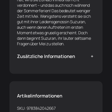
verdonnert – und das auch noch während
der Sommerferien! Das bedeutet weniger
Zeit mit Mei. Wenigstens versteht sie sich
gut mit ihrer Leidensgenossin Suzuran,
auch wenn deren Auftreten im ersten
Moment etwas gruselig erscheint. Doch
dann beginnt Suzuran, ihr lauter seltsame
Fragen über Mei zu stellen.
Zusätzliche Informationen
+
Artikelinformationen
SKU:
9783842042667