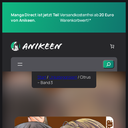
Manga Direct ist jetzt Teil
Versandkostenfrei ab
20 Euro
von Anikeen.
Warenkorbwert!*
Suchen
Start
/
Unkategorisiert
/ Citrus
– Band 3