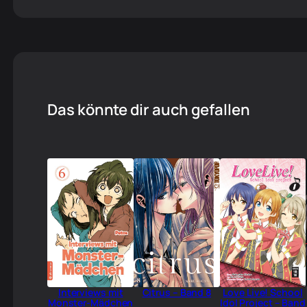
Das könnte dir auch gefallen
Interviews mit
Citrus – Band 8
Love Live! School
Monster-Mädchen
Idol Project – Band