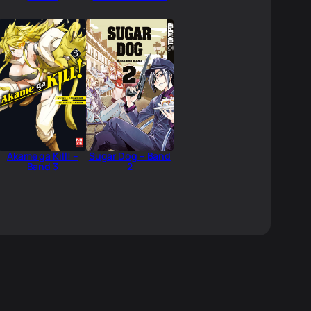
Akame ga Kill! –
Sugar Dog – Band
Band 3
2