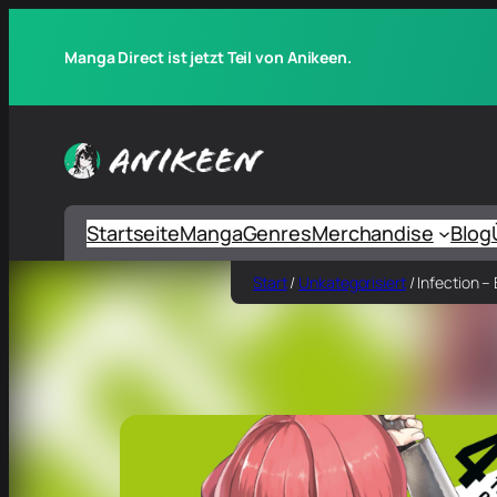
Manga Direct ist jetzt Teil von Anikeen.
Startseite
Manga
Genres
Merchandise
Blog
Start
/
Unkategorisiert
/ Infection –