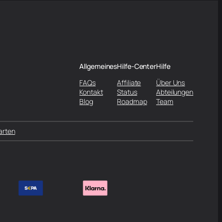
Allgemeines
Hilfe-Center
Hilfe
FAQs
Affiliate
Über Uns
Kontakt
Status
Abteilungen
Blog
Roadmap
Team
arten