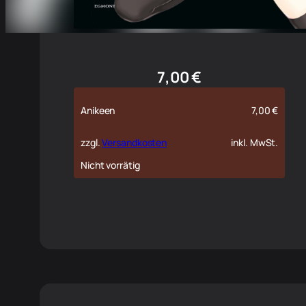
7,00
€
Anikeen
7,00
€
zzgl.
Versandkosten
inkl. MwSt.
Nicht vorrätig