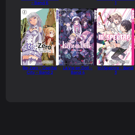
– Band 6
1
Re:Zero – Capital
La Vie en Doll –
In/Spectre – Band
City – Band 2
Band 4
3