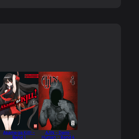
Akame ga Kill! –
AJIN – Demi-
Band 1
Human – Band 4