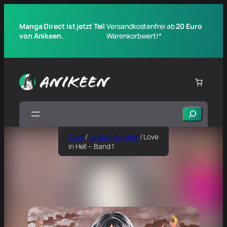
Manga Direct ist jetzt Teil
Versandkostenfrei ab
20 Euro
von Anikeen.
Warenkorbwert!*
Suchen
Start
/
Unkategorisiert
/ Love
in Hell – Band 1