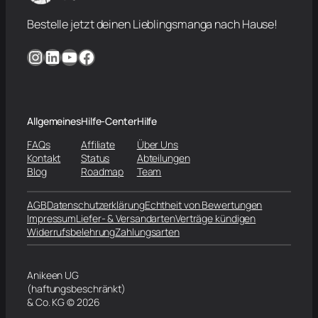
Bestelle jetzt deinen Lieblingsmanga nach Hause!
Instagram
LinkedIn
YouTube
Facebook
Allgemeines
Hilfe-Center
Hilfe
FAQs
Affiliate
Über Uns
Kontakt
Status
Abteilungen
Blog
Roadmap
Team
AGB
Datenschutzerklärung
Echtheit von Bewertungen
Impressum
Liefer- & Versandarten
Verträge kündigen
Widerrufsbelehrung
Zahlungsarten
Anikeen UG
(haftungsbeschränkt)
& Co. KG © 2026