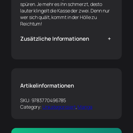
spüren. Je mehr es ihn schmerzt, desto
lauter klingelt die Kasse der zwei. Denn nur
wer sich quält, kommt in der Hölle zu
Reichtum!
Zusätzliche Informationen
+
Artikelinformationen
SKU:
9783770496785
Category:
Unkategorisiert
, 
Manga