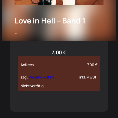
Love in Hell – Band 1
–
7,00
€
Anikeen
7,00
€
zzgl.
Versandkosten
inkl. MwSt.
Nicht vorrätig