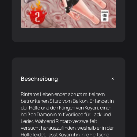
+
Beschreibung
Rintaros Leben endet abrupt mit einem
betrunkenen Sturz vom Balkon. Er landet in
der Hölle und den Fängen von Koyori, einer
heißen Dämonin mit Vorliebe für Lack und
Leder. Während Rintaro verzweifelt
versucht herauszufinden, weshalb er in der
Hölle leidet, lässt Koyori ihn ihre Peitsche