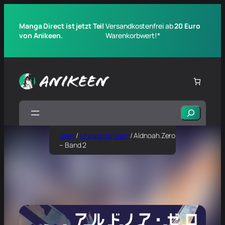
Manga Direct ist jetzt Teil
Versandkostenfrei ab
20 Euro
von Anikeen.
Warenkorbwert!*
Suchen
Start
/
Unkategorisiert
/ Aldnoah.Zero
– Band 2