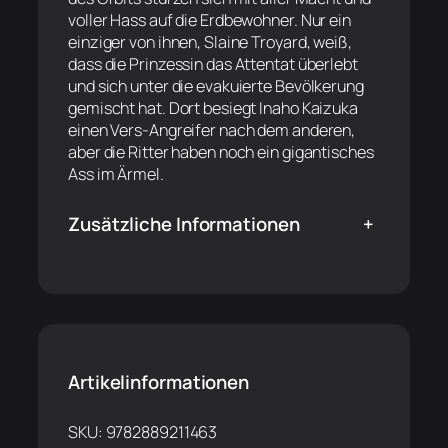
voller Hass auf die Erdbewohner. Nur ein
einziger von ihnen, Slaine Troyard, weiß,
dass die Prinzessin das Attentat überlebt
und sich unter die evakuierte Bevölkerung
gemischt hat. Dort besiegt Inaho Kaizuka
einen Vers-Angreifer nach dem anderen,
aber die Ritter haben noch ein gigantisches
Ass im Ärmel.
Zusätzliche Informationen
+
Artikelinformationen
SKU:
9782889211463