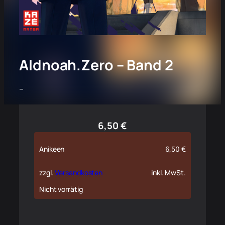
Aldnoah.Zero – Band 2
–
6,50
€
Anikeen
6,50
€
zzgl.
Versandkosten
inkl. MwSt.
Nicht vorrätig