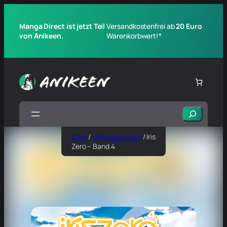
Manga Direct ist jetzt Teil
Versandkostenfrei ab
20 Euro
von Anikeen.
Warenkorbwert!*
Suchen
Start
/
Unkategorisiert
/ Iris
Zero – Band 4