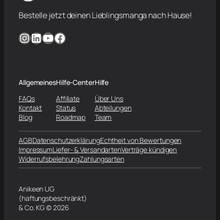
Bestelle jetzt deinen Lieblingsmanga nach Hause!
Instagram
LinkedIn
YouTube
Facebook
Allgemeines
Hilfe-Center
Hilfe
FAQs
Affiliate
Über Uns
Kontakt
Status
Abteilungen
Blog
Roadmap
Team
AGB
Datenschutzerklärung
Echtheit von Bewertungen
Impressum
Liefer- & Versandarten
Verträge kündigen
Widerrufsbelehrung
Zahlungsarten
Anikeen UG
(haftungsbeschränkt)
& Co. KG © 2026