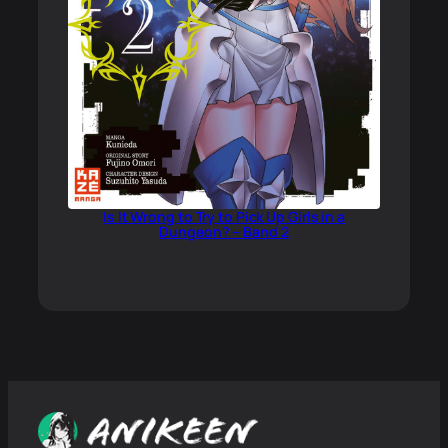
Is It Wrong to Try to Pick Up Girls in a
Dungeon? – Band 2