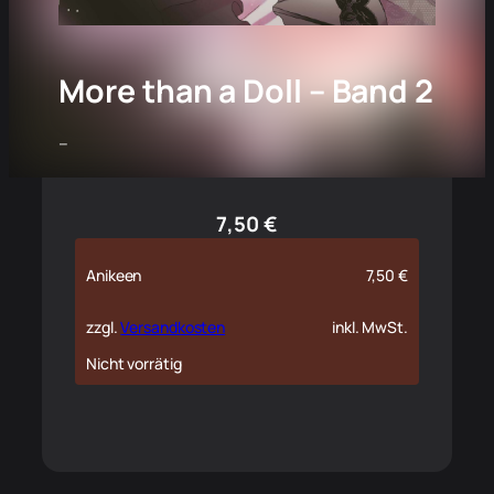
More than a Doll – Band 2
–
7,50
€
Anikeen
7,50
€
zzgl.
Versandkosten
inkl. MwSt.
Nicht vorrätig