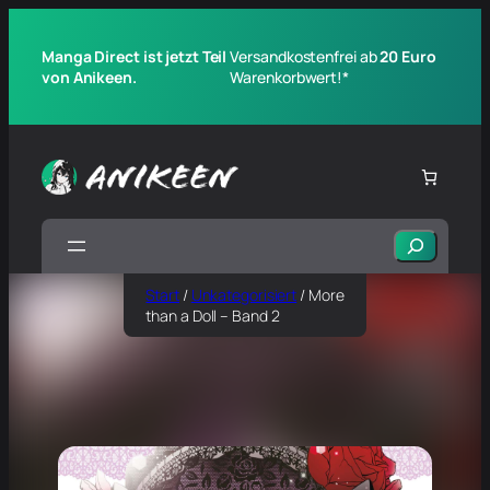
Manga Direct ist jetzt Teil
Versandkostenfrei ab
20 Euro
von Anikeen.
Warenkorbwert!*
Suchen
Start
/
Unkategorisiert
/ More
than a Doll – Band 2