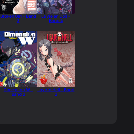
Broken Girl – Band
La Vie en Doll –
3
Band 4
Dimension W –
Love in Hell – Band
Band 2
2