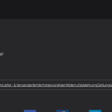
e!
um
Liefer- & Versandarten
Verträge kündigen
Widerrufsbelehrung
Zahlungs