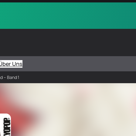
Über Uns
nd – Band 1