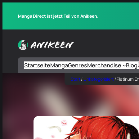
Manga Direct ist jetzt Teil von Anikeen.
Startseite
Manga
Genres
Merchandise
Blog
Start
/
Unkategorisiert
/ Platinum E