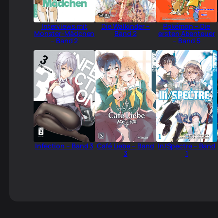
Interviews mit
Die Walkinder –
Pokémon – Die
Monster-Mädchen
Band 2
ersten Abenteuer
– Band 2
– Band 5
Infection – Band 3
Café Liebe – Band
In/Spectre – Band
3
1