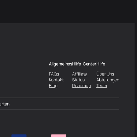
Allgemeines
Hilfe-Center
Hilfe
FAQs
Affiliate
Über Uns
Kontakt
Status
Abteilungen
Blog
Roadmap
Team
arten