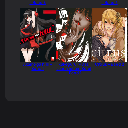
– Band 6
– Band 4
Akame ga Kill! –
Kakegurui – Das
Citrus – Band 2
Band 1
Leben ist ein Spiel
– Band 1