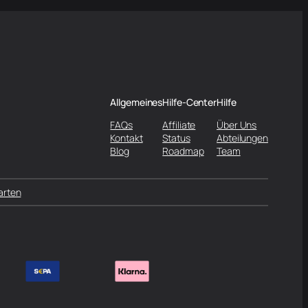
Allgemeines
Hilfe-Center
Hilfe
FAQs
Affiliate
Über Uns
Kontakt
Status
Abteilungen
Blog
Roadmap
Team
arten