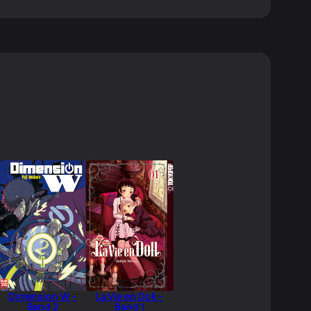
Dimension W –
La Vie en Doll –
Band 2
Band 1