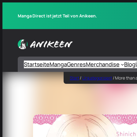
Manga Direct ist jetzt Teil von Anikeen.
Startseite
Manga
Genres
Merchandise
Blog
Start
/
Unkategorisiert
/ More than a