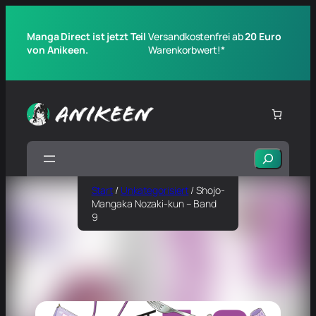
Manga Direct ist jetzt Teil
Versandkostenfrei ab
20 Euro
von Anikeen.
Warenkorbwert!*
Suchen
Start
/
Unkategorisiert
/ Shojo-
Mangaka Nozaki-kun – Band
9