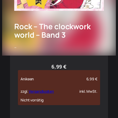
Rock – The clockwork
world – Band 3
–
6,99
€
Anikeen
6,99
€
zzgl.
Versandkosten
inkl. MwSt.
Nicht vorrätig