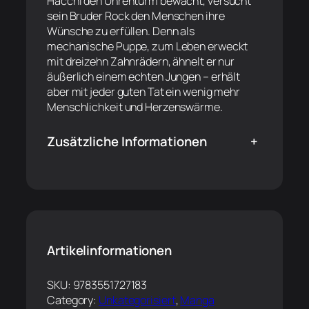
Hacchi den Uhrenturm bewacht, versucht
sein Bruder Rock den Menschen ihre
Wünsche zu erfüllen. Denn als
mechanische Puppe, zum Leben erweckt
mit dreizehn Zahnrädern, ähnelt er nur
äußerlich einem echten Jungen – erhält
aber mit jeder guten Tat ein wenig mehr
Menschlichkeit und Herzenswärme.
Zusätzliche Informationen
+
Artikelinformationen
SKU:
9783551727183
Category:
Unkategorisiert
, 
Manga