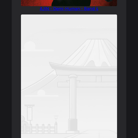
AJIN – Demi-Human – Band 4