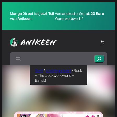
Manga Direct ist jetzt Teil
Versandkostenfrei ab
20 Euro
von Anikeen.
Warenkorbwert!*
Suchen
Start
/
Unkategorisiert
/ Rock
– The clockwork world –
Band 3