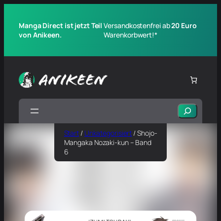
Manga Direct ist jetzt Teil
Versandkostenfrei ab
20 Euro
von Anikeen.
Warenkorbwert!*
Suchen
Start
/
Unkategorisiert
/ Shojo-
Mangaka Nozaki-kun – Band
6