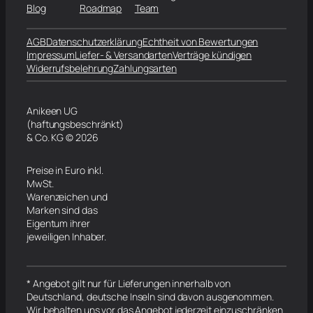
Blog
Roadmap
Team
AGB
Datenschutzerklärung
Echtheit von Bewertungen
Impressum
Liefer- & Versandarten
Verträge kündigen
Widerrufsbelehrung
Zahlungsarten
Anikeen UG
(haftungsbeschränkt)
& Co. KG © 2026
Preise in Euro inkl.
MwSt.
Warenzeichen und
Marken sind das
Eigentum ihrer
jeweiligen Inhaber.
* Angebot gilt nur für Lieferungen innerhalb von
Deutschland, deutsche Inseln sind davon ausgenommen.
Wir behalten uns vor das Angebot jederzeit einzuschränken