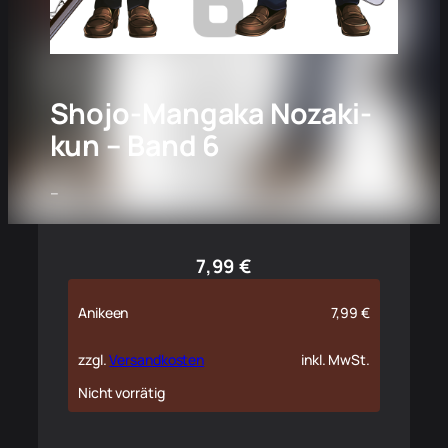
Shojo-Mangaka Nozaki-
kun – Band 6
–
7,99
€
Anikeen
7,99
€
zzgl.
Versandkosten
inkl. MwSt.
Nicht vorrätig