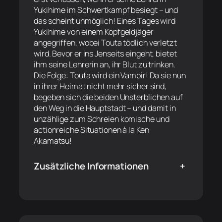
Yukihime im Schwertkampf besiegt – und
das scheint unmöglich! Eines Tages wird
Yukihime von einem Kopfgeldjäger
angegriffen, wobei Touta tödlich verletzt
wird. Bevor er ins Jenseits eingeht, bietet
ihm seine Lehrerin an, ihr Blut zu trinken.
Die Folge: Touta wird ein Vampir! Da sie nun
in ihrer Heimat nicht mehr sicher sind,
begeben sich die beiden Unsterblichen auf
den Weg in die Hauptstadt – und damit in
unzählige zum Schreien komische und
actionreiche Situationen à la Ken
Akamatsu!
Zusätzliche Informationen
+