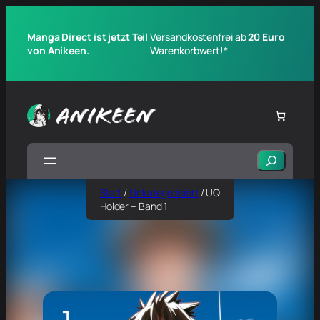
Manga Direct ist jetzt Teil
Versandkostenfrei ab
20 Euro
von Anikeen.
Warenkorbwert!*
Suchen
Start
/
Unkategorisiert
/ UQ
Holder – Band 1