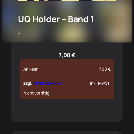
UQ Holder – Band 1
–
7,00
€
Anikeen
7,00
€
zzgl.
Versandkosten
inkl. MwSt.
Nicht vorrätig