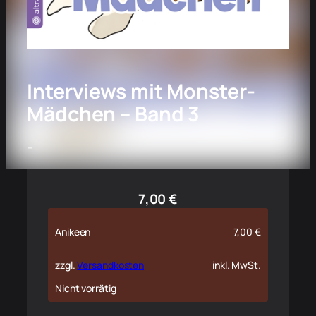
Interviews mit Monster-
Mädchen – Band 3
–
7,00
€
Anikeen
7,00
€
zzgl.
Versandkosten
inkl. MwSt.
Nicht vorrätig