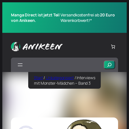
Manga Direct ist jetzt Teil
Versandkostenfrei ab
20 Euro
von Anikeen.
Warenkorbwert!*
Suchen
Start
/
Unkategorisiert
/ Interviews
mit Monster-Mädchen – Band 3