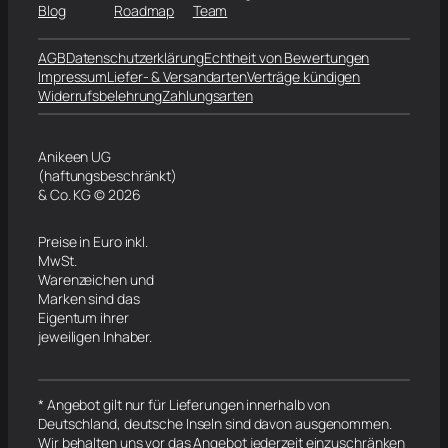
Blog
Roadmap
Team
AGB
Datenschutzerklärung
Echtheit von Bewertungen
Impressum
Liefer- & Versandarten
Verträge kündigen
Widerrufsbelehrung
Zahlungsarten
Anikeen UG
(haftungsbeschränkt)
& Co. KG © 2026
Preise in Euro inkl.
MwSt.
Warenzeichen und
Marken sind das
Eigentum ihrer
jeweiligen Inhaber.
* Angebot gilt nur für Lieferungen innerhalb von
Deutschland, deutsche Inseln sind davon ausgenommen.
Wir behalten uns vor das Angebot jederzeit einzuschränken