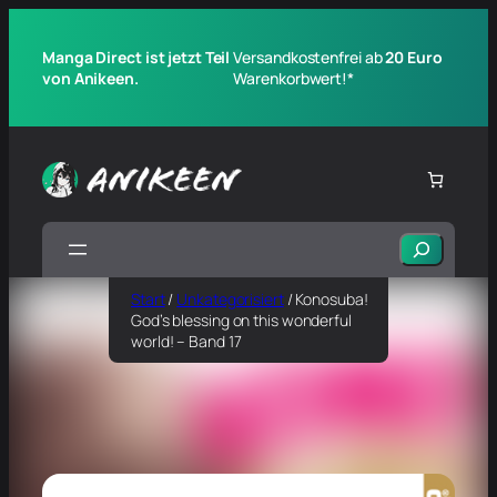
Manga Direct ist jetzt Teil
Versandkostenfrei ab
20 Euro
von Anikeen.
Warenkorbwert!*
Suchen
Start
/
Unkategorisiert
/ Konosuba!
God’s blessing on this wonderful
world! – Band 17