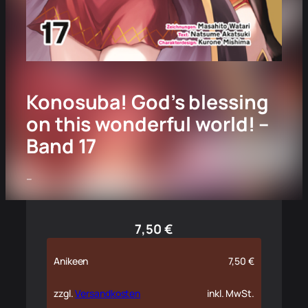
Konosuba! God’s blessing
on this wonderful world! –
Band 17
–
7,50
€
Anikeen
7,50
€
zzgl.
Versandkosten
inkl. MwSt.