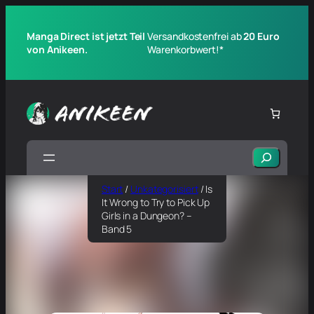
Manga Direct ist jetzt Teil
Versandkostenfrei ab
20 Euro
von Anikeen.
Warenkorbwert!*
Suchen
Start
/
Unkategorisiert
/ Is
It Wrong to Try to Pick Up
Girls in a Dungeon? –
Band 5