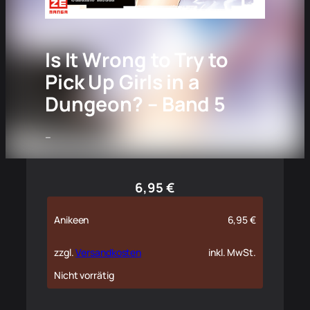
Is It Wrong to Try to
Pick Up Girls in a
Dungeon? – Band 5
–
6,95
€
Anikeen
6,95
€
zzgl.
Versandkosten
inkl. MwSt.
Nicht vorrätig