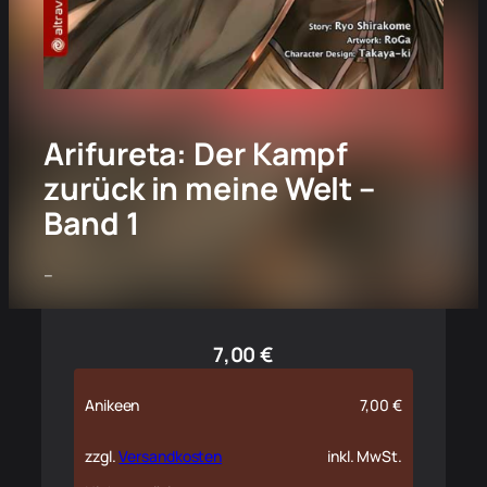
Arifureta: Der Kampf
zurück in meine Welt –
Band 1
–
7,00
€
Anikeen
7,00
€
zzgl.
Versandkosten
inkl. MwSt.