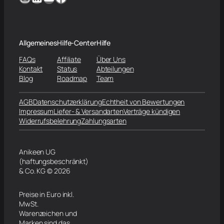
Allgemeines
Hilfe-Center
Hilfe
FAQs
Affiliate
Über Uns
Kontakt
Status
Abteilungen
Blog
Roadmap
Team
AGB
Datenschutzerklärung
Echtheit von Bewertungen
Impressum
Liefer- & Versandarten
Verträge kündigen
Widerrufsbelehrung
Zahlungsarten
Anikeen UG
(haftungsbeschränkt)
& Co. KG © 2026
Preise in Euro inkl.
MwSt.
Warenzeichen und
Marken sind das