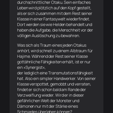
durchschnittlicher Otaku. Sein einfaches
Leben wird plötzlich auf den Kopf gestellt,
als er sich zusammen mit dem Rest seiner
Klasse in einer Fantasywelt wiederfindet.
Dort werden sie wie Helden behandelt und
haben die Aufgabe, die Menschheit vor der
völligen Auslöschung zu bewahren.
Was sich als Traum eines jeden Otakus
anhört, wird schnell zu einem Albtraum für
Hajime. Während der Rest seiner Klasse
gottähnliche Fähigkeiten erhält, ist er nur
ein »Synergist«,
der lediglich eine Transmutationsfähigkeit
hat. Also ein simpler Handwerker. Von seiner
Klasse verspottet, gemobbt und verraten,
findet er sich schon bald am Rande der
Verzweiflung wieder. Wird er in dieser
gefährlichen Welt der Monster und
Dämonen nur mit der Stärke eines
Schmiedes überleben können?