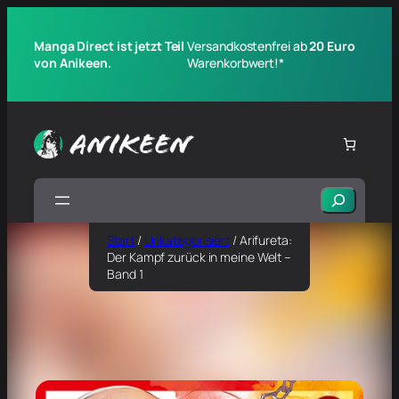
Manga Direct ist jetzt Teil
Versandkostenfrei ab
20 Euro
von Anikeen.
Warenkorbwert!*
Suchen
Start
/
Unkategorisiert
/ Arifureta:
Der Kampf zurück in meine Welt –
Band 1