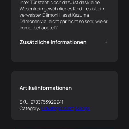
ihrer Tür steht. Noch dazu ist das kleine
Wesen kein gewöhnliches Kind – es ist ein
verwaister Dämon! Hasst Kazuma
Dämonen vielleicht gar nicht so sehr, wie er
immer behauptet?
Zusätzliche Informationen
+
Artikelinformationen
SKU:
9783753929941
Category:
Unkategorisiert
, 
Manga