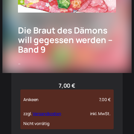
Die Braut des Dämons
will gegessen werden –
Band 9
–
7,00
€
Anikeen
7,00
€
zzgl.
Versandkosten
inkl. MwSt.
Nicht vorrätig