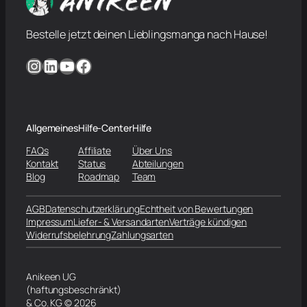
Bestelle jetzt deinen Lieblingsmanga nach Hause!
Instagram
LinkedIn
YouTube
Facebook
Allgemeines
Hilfe-Center
Hilfe
FAQs
Affiliate
Über Uns
Kontakt
Status
Abteilungen
Blog
Roadmap
Team
AGB
Datenschutzerklärung
Echtheit von Bewertungen
Impressum
Liefer- & Versandarten
Verträge kündigen
Widerrufsbelehrung
Zahlungsarten
Anikeen UG
(haftungsbeschränkt)
& Co. KG © 2026