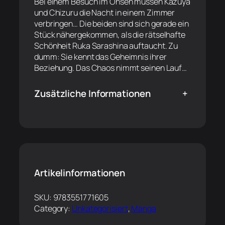
Bei einem Besuch im Onsen müssen Kazuya
und Chizuru die Nacht in einem Zimmer
verbringen… Die beiden sind sich gerade ein
Stück nähergekommen, als die rätselhafte
Schönheit Ruka Sarashina auftaucht. Zu
dumm: Sie kennt das Geheimnis ihrer
Beziehung. Das Chaos nimmt seinen Lauf…
Zusätzliche Informationen
+
Artikelinformationen
SKU:
9783551771605
Category:
Unkategorisiert
, 
Manga