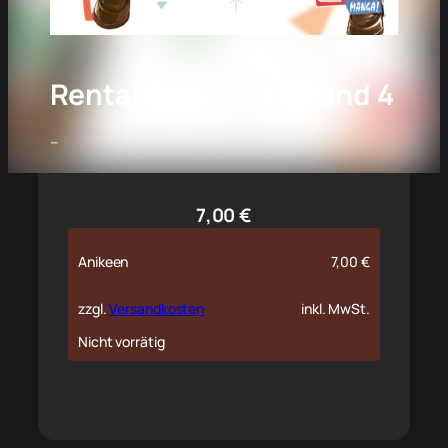
Rental Girlfriend – Band 4
–
7,00
€
Anikeen
7,00
€
zzgl.
Versandkosten
inkl. MwSt.
Nicht vorrätig