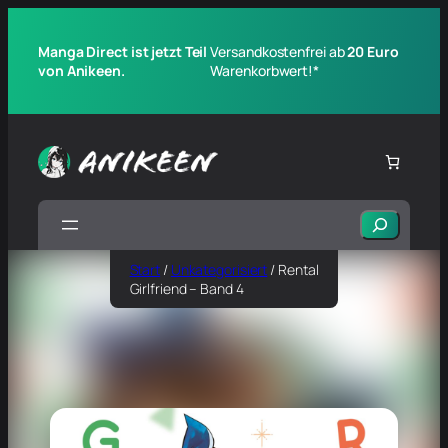
Manga Direct ist jetzt Teil
Versandkostenfrei ab
20 Euro
von Anikeen.
Warenkorbwert!*
Suchen
Start
/
Unkategorisiert
/ Rental
Girlfriend – Band 4