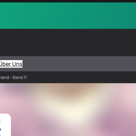
Über Uns
riend – Band 11