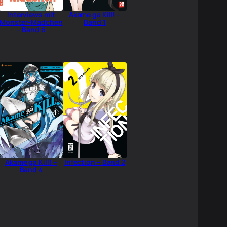
Interviews mit
Akame ga Kill! –
Monster-Mädchen
Band 1
– Band 6
Akame ga Kill! –
Infection – Band 2
Band 4