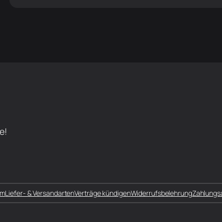
e!
um
Liefer- & Versandarten
Verträge kündigen
Widerrufsbelehrung
Zahlungs