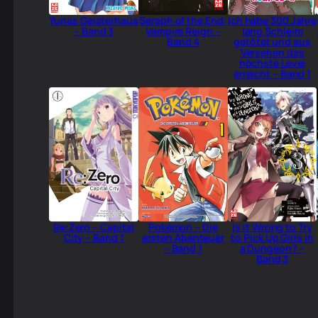
Yunas Geisterhaus
Seraph of the End:
Ich habe 300 Jahre
– Band 3
Vampire Reign –
lang Schleim
Band 4
getötet und aus
Versehen das
höchste Level
erreicht – Band 1
Re:Zero – Capital
Pokémon – Die
Is It Wrong to Try
City – Band 1
ersten Abenteuer
to Pick Up Girls in
– Band 1
a Dungeon? –
Band 3