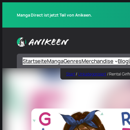
Manga Direct ist jetzt Teil von Anikeen.
Startseite
Manga
Genres
Merchandise
Blog
Start
/
Unkategorisiert
/ Rental Girlf