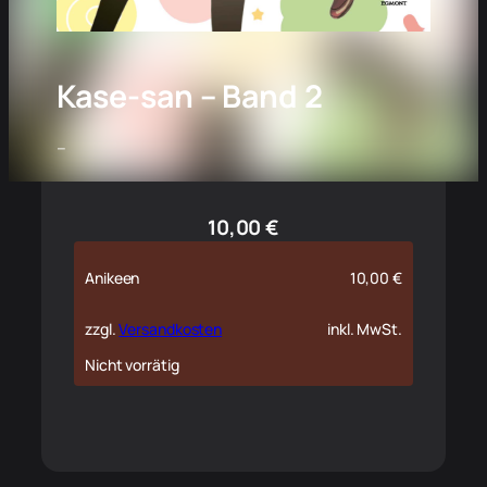
Kase-san – Band 2
–
10,00
€
Anikeen
10,00
€
zzgl.
Versandkosten
inkl. MwSt.
Nicht vorrätig