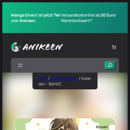
Manga Direct ist jetzt Teil
Versandkostenfrei ab
20 Euro
von Anikeen.
Warenkorbwert!*
Suchen
Start
/
Unkategorisiert
/ Kase-
san – Band 2