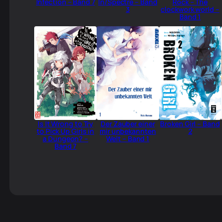
Infection – Band 7
In/Spectre – Band
Rock – The
3
clockwork world –
Band 1
Is It Wrong to Try
Der Zauber einer
Broken Girl – Band
to Pick Up Girls in
mir unbekannten
2
a Dungeon? –
Welt – Band 1
Band 7