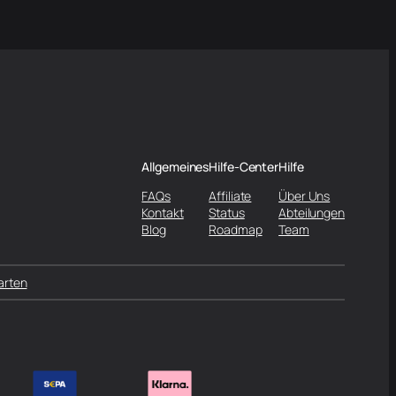
Allgemeines
Hilfe-Center
Hilfe
FAQs
Affiliate
Über Uns
Kontakt
Status
Abteilungen
Blog
Roadmap
Team
arten