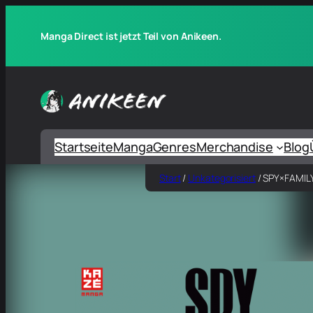
Manga Direct ist jetzt Teil von Anikeen.
Startseite
Manga
Genres
Merchandise
Blog
Start
/
Unkategorisiert
/ SPY×FAMILY