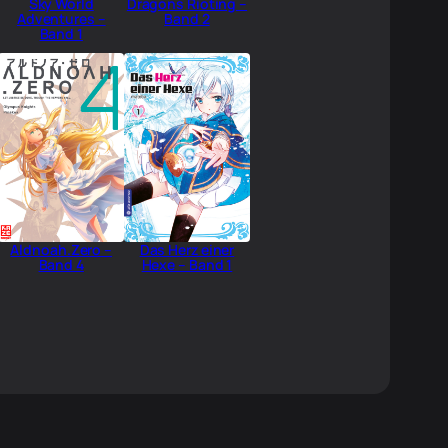
Sky World
Dragons Rioting –
Adventures –
Band 2
Band 1
Aldnoah.Zero –
Das Herz einer
Band 4
Hexe – Band 1