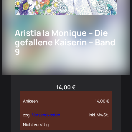
Aristia la Monique – Die
gefallene Kaiserin – Band
9
–
14,00
€
Anikeen
14,00
€
zzgl.
Versandkosten
inkl. MwSt.
Nicht vorrätig