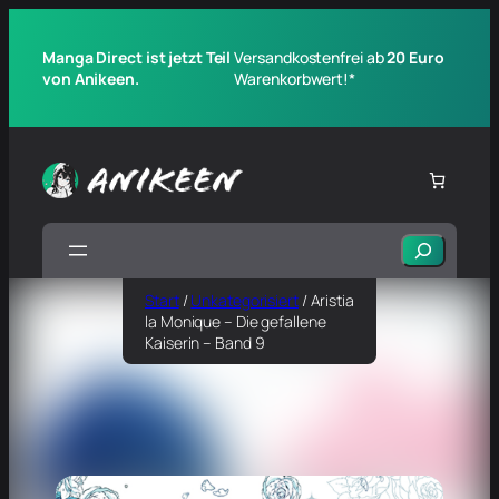
Manga Direct ist jetzt Teil
Versandkostenfrei ab
20 Euro
von Anikeen.
Warenkorbwert!*
Suchen
Start
/
Unkategorisiert
/ Aristia
la Monique – Die gefallene
Kaiserin – Band 9