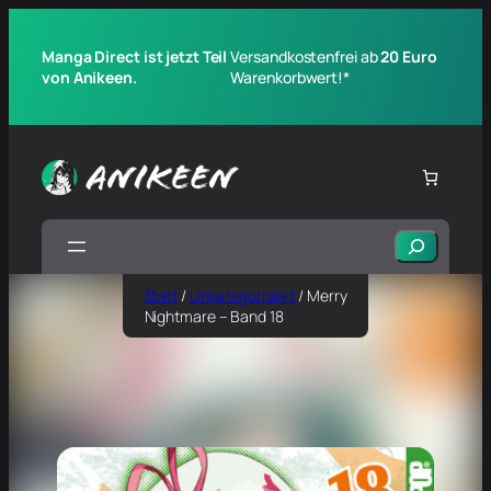
Manga Direct ist jetzt Teil
Versandkostenfrei ab
20 Euro
von Anikeen.
Warenkorbwert!*
Suchen
Start
/
Unkategorisiert
/ Merry
Nightmare – Band 18