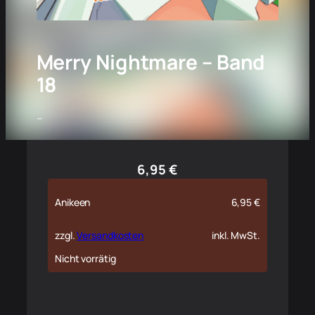
Merry Nightmare – Band
18
–
6,95
€
Anikeen
6,95
€
zzgl.
Versandkosten
inkl. MwSt.
Nicht vorrätig