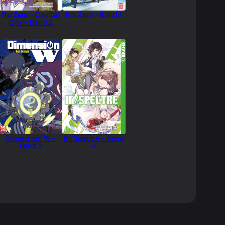
Re:Zero – Capital
Iris Zero – Band 1
City – Band 2
Dimension W –
In/Spectre – Band
Band 2
4