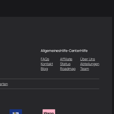
Allgemeines
Hilfe-Center
Hilfe
FAQs
Affiliate
Über Uns
Kontakt
Status
Abteilungen
Blog
Roadmap
Team
arten