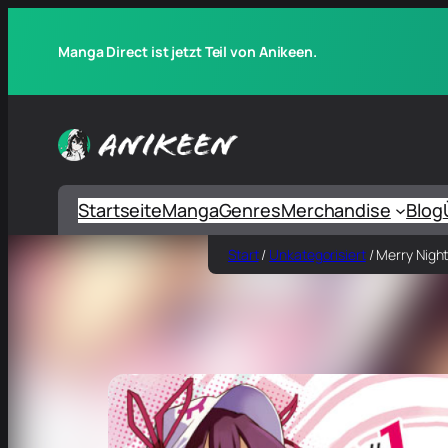
Manga Direct ist jetzt Teil von Anikeen.
Startseite
Manga
Genres
Merchandise
Blog
Start
/
Unkategorisiert
/ Merry Nigh