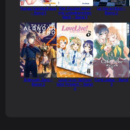
Yunas Geisterhaus
Der Zauber einer
La Vie en Doll –
– Band 1
mir unbekannten
Band 2
Welt – Band 1
Aldnoah.Zero –
Love Live! School
Café Liebe – Band
Band 2
Idol Project – Band
3
4