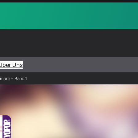
Über Uns
tmare – Band 1