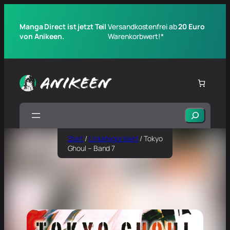
Manga Direct ist jetzt Teil
Versandkostenfrei ab
20 Euro
von Anikeen.
Warenkorbwert!*
Suchen
Start
/
Unkategorisiert
/ Tokyo
Ghoul – Band 7