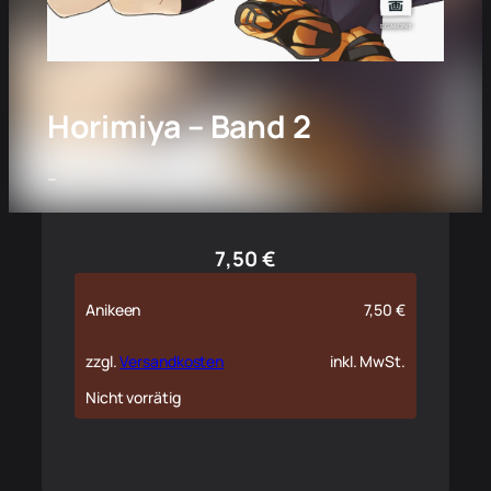
Horimiya – Band 2
–
7,50
€
Anikeen
7,50
€
zzgl.
Versandkosten
inkl. MwSt.
Nicht vorrätig