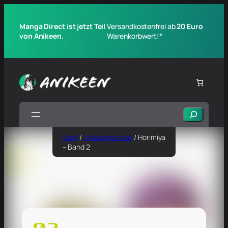
Manga Direct ist jetzt Teil
Versandkostenfrei ab
20 Euro
von Anikeen.
Warenkorbwert!*
Suchen
Start
/
Unkategorisiert
/ Horimiya
– Band 2