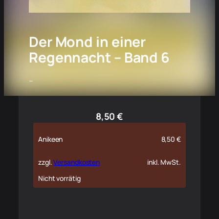
Der Mond in einer
Regennacht – Band 6
–
8,50
€
Anikeen
8,50
€
zzgl.
Versandkosten
inkl. MwSt.
Nicht vorrätig