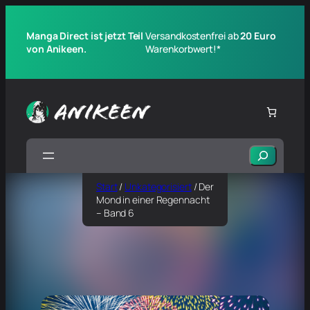
Manga Direct ist jetzt Teil
Versandkostenfrei ab
20 Euro
von Anikeen.
Warenkorbwert!*
Suchen
Start
/
Unkategorisiert
/ Der
Mond in einer Regennacht
– Band 6