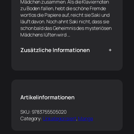
Mädchen zusammen. Als die Klaviernoten
zu Boden fallen, hebt die schöne Fremde
wortlos die Papiere auf, reicht sie Saki und
läuft davon. Noch ahnt Saki nicht, dass sie
schon bald das Geheimnis des mysteriösen
Mädchens lüften wird …
Zusätzliche Informationen
+
Artikelinformationen
SKU:
9783755505020
Category:
Unkategorisiert
, 
Manga