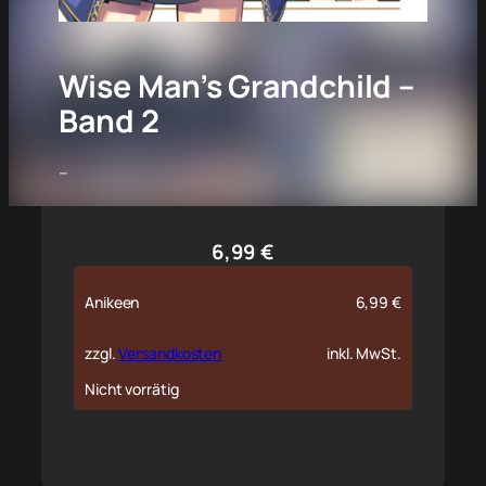
Wise Man’s Grandchild –
Band 2
–
6,99
€
Anikeen
6,99
€
zzgl.
Versandkosten
inkl. MwSt.
Nicht vorrätig