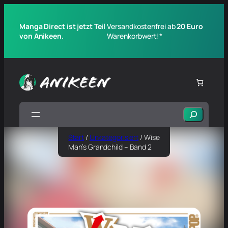
Manga Direct ist jetzt Teil
Versandkostenfrei ab
20 Euro
von Anikeen.
Warenkorbwert!*
Suchen
Start
/
Unkategorisiert
/ Wise
Man’s Grandchild – Band 2