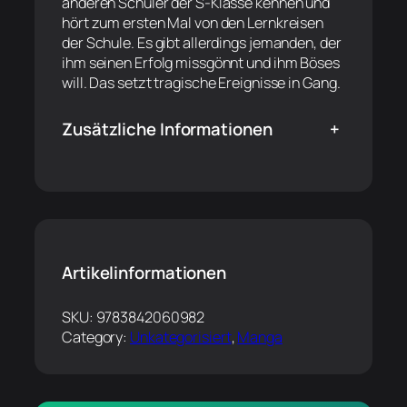
anderen Schüler der S-Klasse kennen und
hört zum ersten Mal von den Lernkreisen
der Schule. Es gibt allerdings jemanden, der
ihm seinen Erfolg missgönnt und ihm Böses
will. Das setzt tragische Ereignisse in Gang.
Zusätzliche Informationen
+
Artikelinformationen
SKU:
9783842060982
Category:
Unkategorisiert
, 
Manga