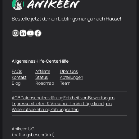
Bestelle jetzt deinen Lieblingsmanga nach Hause!
Instagram
LinkedIn
YouTube
Facebook
Allgemeines
Hilfe-Center
Hilfe
FAQs
Affiliate
Über Uns
Kontakt
Status
Abteilungen
Blog
Roadmap
Team
AGB
Datenschutzerklärung
Echtheit von Bewertungen
Impressum
Liefer- & Versandarten
Verträge kündigen
Widerrufsbelehrung
Zahlungsarten
Anikeen UG
(haftungsbeschränkt)