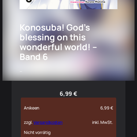
Konosuba! God’s
blessing on this
wonderful world! –
Band 6
–
6,99
€
Anikeen
6,99
€
zzgl.
Versandkosten
inkl. MwSt.
Nicht vorrätig