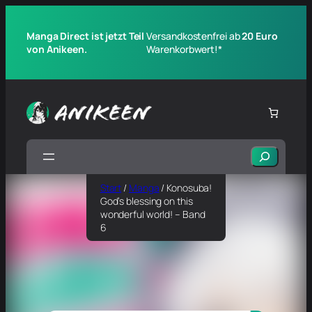
Manga Direct ist jetzt Teil
Versandkostenfrei ab
20 Euro
von Anikeen.
Warenkorbwert!*
Suchen
Start
/
Manga
/ Konosuba!
God’s blessing on this
wonderful world! – Band
6