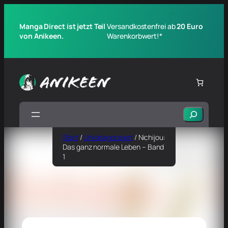
Manga Direct ist jetzt Teil
Versandkostenfrei ab
20 Euro
von Anikeen.
Warenkorbwert!*
Suchen
Start
/
Unkategorisiert
/ Nichijou:
Das ganz normale Leben – Band
1