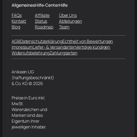
Allgemeines
Hilfe-Center
Hilfe
FAQs
Affiliate
Über Uns
Kontakt
Status
Abteilungen
Blog
Roadmap
Team
AGB
Datenschutzerklärung
Echtheit von Bewertungen
Impressum
Liefer- & Versandarten
Verträge kündigen
Widerrufsbelehrung
Zahlungsarten
Anikeen UG
(haftungsbeschränkt)
& Co. KG © 2026
Preise in Euro inkl.
MwSt.
Warenzeichen und
Marken sind das
Eigentum ihrer
jeweiligen Inhaber.