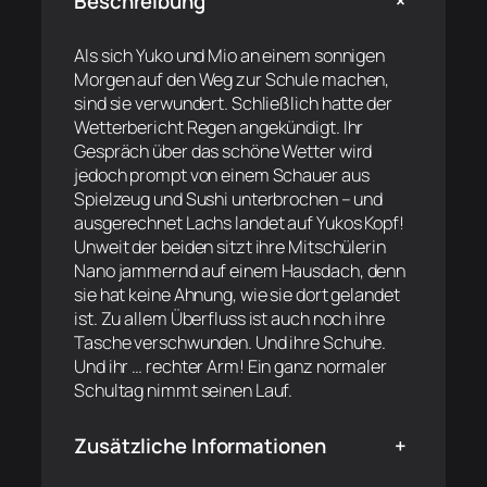
+
Beschreibung
Als sich Yuko und Mio an einem sonnigen
Morgen auf den Weg zur Schule machen,
sind sie verwundert. Schließlich hatte der
Wetterbericht Regen angekündigt. Ihr
Gespräch über das schöne Wetter wird
jedoch prompt von einem Schauer aus
Spielzeug und Sushi unterbrochen – und
ausgerechnet Lachs landet auf Yukos Kopf!
Unweit der beiden sitzt ihre Mitschülerin
Nano jammernd auf einem Hausdach, denn
sie hat keine Ahnung, wie sie dort gelandet
ist. Zu allem Überfluss ist auch noch ihre
Tasche verschwunden. Und ihre Schuhe.
Und ihr … rechter Arm! Ein ganz normaler
Schultag nimmt seinen Lauf.
Zusätzliche Informationen
+