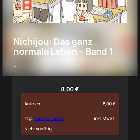
Nichijou: Das ganz
normale Leben – Band 1
–
8,00
€
Anikeen
8,00
€
zzgl.
Versandkosten
inkl. MwSt.
Nicht vorrätig