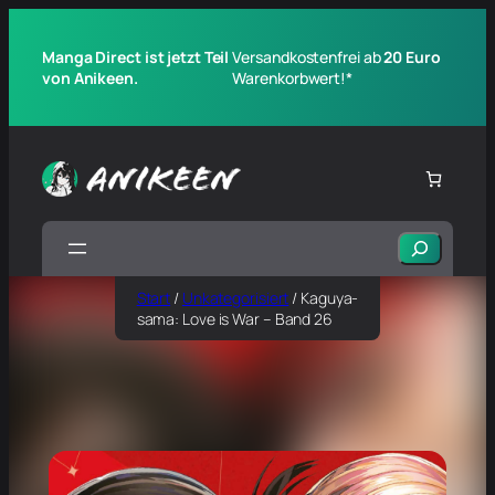
Manga Direct ist jetzt Teil
Versandkostenfrei ab
20 Euro
von Anikeen.
Warenkorbwert!*
Suchen
Start
/
Unkategorisiert
/ Kaguya-
sama: Love is War – Band 26