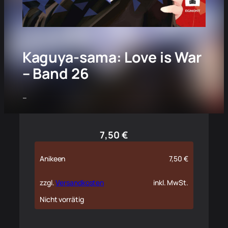
Kaguya-sama: Love is War
– Band 26
–
7,50
€
Anikeen
7,50
€
zzgl.
Versandkosten
inkl. MwSt.
Nicht vorrätig