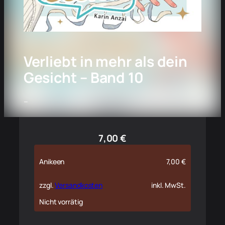
Verliebt in mehr als dein
Gesicht – Band 10
–
7,00
€
Anikeen
7,00
€
zzgl.
Versandkosten
inkl. MwSt.
Nicht vorrätig