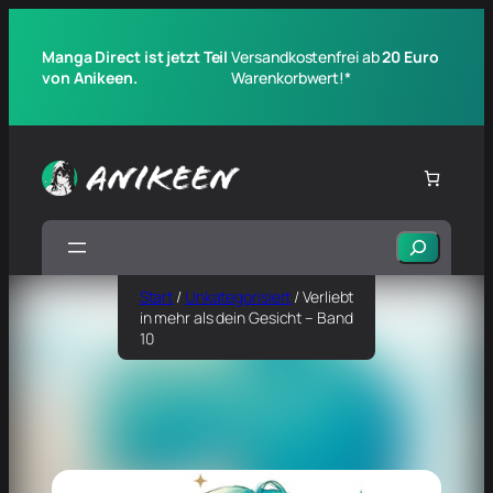
Manga Direct ist jetzt Teil
Versandkostenfrei ab
20 Euro
von Anikeen.
Warenkorbwert!*
Suchen
Start
/
Unkategorisiert
/ Verliebt
in mehr als dein Gesicht – Band
10