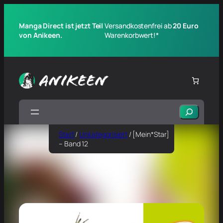
Manga Direct ist jetzt Teil
Versandkostenfrei ab
20 Euro
von Anikeen.
Warenkorbwert!*
Suchen
Start
/
Unkategorisiert
/ [Mein*Star]
– Band 12