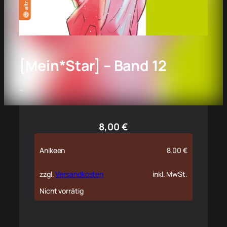
[Mein*Star] – Band 12
–
8,00
€
Anikeen
8,00
€
zzgl.
Versandkosten
inkl. MwSt.
Nicht vorrätig