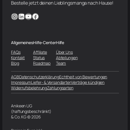
Bestelle jetzt deinen Lieblingsmanga nach Hause!
Instagram
LinkedIn
YouTube
Facebook
Allgemeines
Hilfe-Center
Hilfe
FAQs
Affiliate
Über Uns
Kontakt
Status
Abteilungen
Blog
Roadmap
Team
AGB
Datenschutzerklärung
Echtheit von Bewertungen
Impressum
Liefer- & Versandarten
Verträge kündigen
Widerrufsbelehrung
Zahlungsarten
Anikeen UG
(haftungsbeschränkt)
& Co. KG © 2026