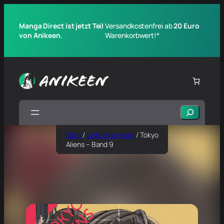
Manga Direct ist jetzt Teil
Versandkostenfrei ab
20 Euro
von Anikeen.
Warenkorbwert!*
Suchen
Start
/
Unkategorisiert
/ Tokyo
Aliens – Band 9