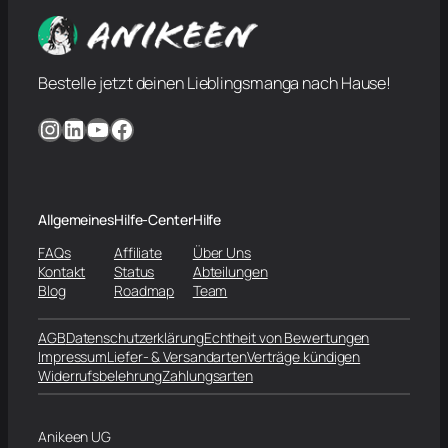
Bestelle jetzt deinen Lieblingsmanga nach Hause!
Instagram
LinkedIn
YouTube
Facebook
Allgemeines
Hilfe-Center
Hilfe
FAQs
Affiliate
Über Uns
Kontakt
Status
Abteilungen
Blog
Roadmap
Team
AGB
Datenschutzerklärung
Echtheit von Bewertungen
Impressum
Liefer- & Versandarten
Verträge kündigen
Widerrufsbelehrung
Zahlungsarten
Anikeen UG