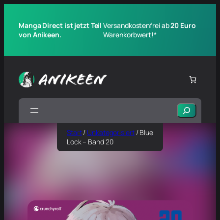
Manga Direct ist jetzt Teil
Versandkostenfrei ab
20 Euro
von Anikeen.
Warenkorbwert!*
Suchen
Start
/
Unkategorisiert
/ Blue
Lock – Band 20