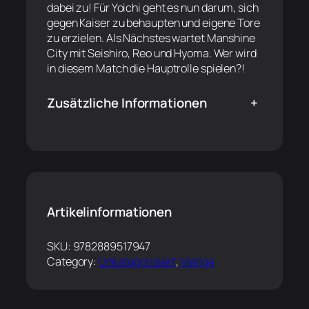
dabei zu! Für Yoichi geht es nun darum, sich
gegen Kaiser zu behaupten und eigene Tore
zu erzielen. Als Nächstes wartet Manshine
City mit Seishiro, Reo und Hyoma. Wer wird
in diesem Match die Hauptrolle spielen?!
Zusätzliche Informationen
+
Artikelinformationen
SKU:
9782889517947
Category:
Unkategorisiert
, 
Manga