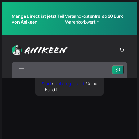
Manga Direct ist jetzt Teil
Versandkostenfrei ab
20 Euro
von Anikeen.
Warenkorbwert!*
Suchen
Start
/
Unkategorisiert
/ Alma
– Band 1