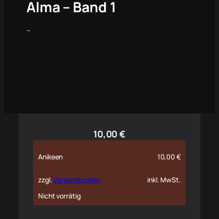
Alma – Band 1
–
10,00
€
Anikeen
10,00
€
zzgl.
Versandkosten
inkl. MwSt.
Nicht vorrätig