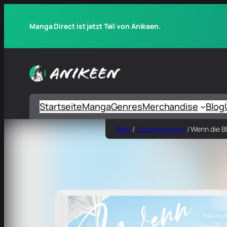
Manga Direct ist jetzt Teil von Anikeen.
Startseite
Manga
Genres
Merchandise
Blog
Start
/
Unkategorisiert
/ Wenn die Bl