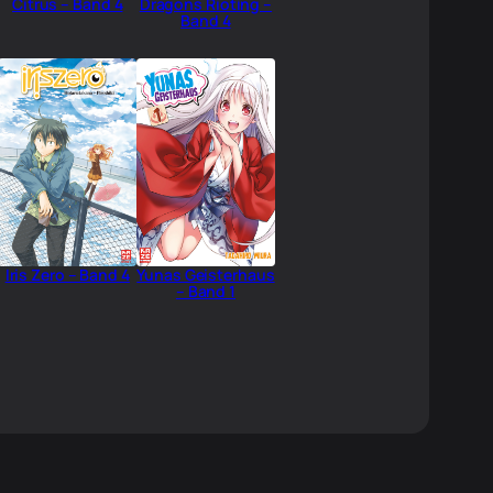
Citrus – Band 4
Dragons Rioting –
Band 4
Iris Zero – Band 4
Yunas Geisterhaus
– Band 1