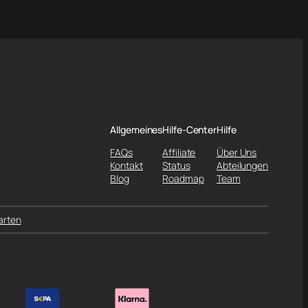
Allgemeines
Hilfe-Center
Hilfe
FAQs
Affiliate
Über Uns
Kontakt
Status
Abteilungen
Blog
Roadmap
Team
arten