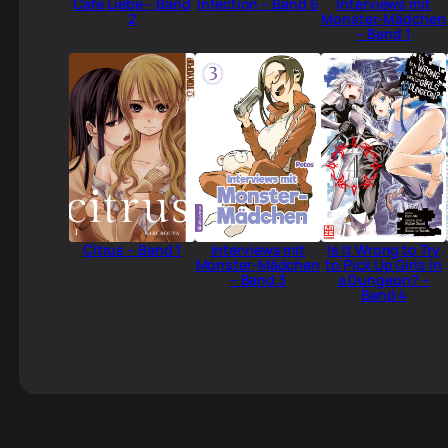
Café Liebe – Band
Infection – Band 6
Interviews mit
2
Monster-Mädchen
– Band 1
Citrus – Band 1
Interviews mit
Is It Wrong to Try
Monster-Mädchen
to Pick Up Girls in
– Band 3
a Dungeon? –
Band 4