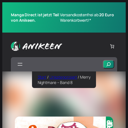
Manga Direct ist jetzt Teil
Versandkostenfrei ab
20 Euro
von Anikeen.
Warenkorbwert!*
Suchen
Start
/
Unkategorisiert
/ Merry
Nightmare – Band 8