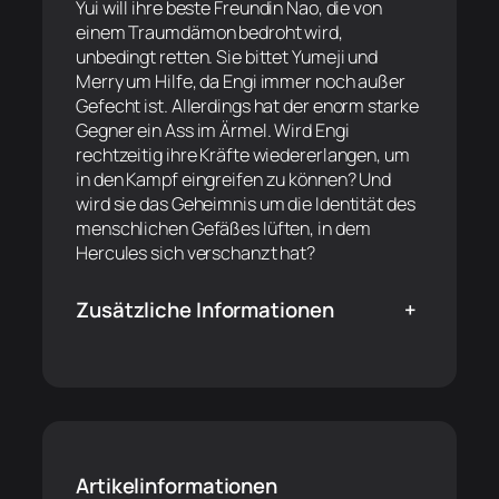
Yui will ihre beste Freundin Nao, die von
einem Traumdämon bedroht wird,
unbedingt retten. Sie bittet Yumeji und
Merry um Hilfe, da Engi immer noch außer
Gefecht ist. Allerdings hat der enorm starke
Gegner ein Ass im Ärmel. Wird Engi
rechtzeitig ihre Kräfte wiedererlangen, um
in den Kampf eingreifen zu können? Und
wird sie das Geheimnis um die Identität des
menschlichen Gefäßes lüften, in dem
Hercules sich verschanzt hat?
Zusätzliche Informationen
+
Artikelinformationen