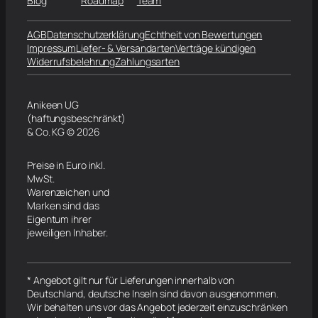
Blog
Roadmap
Team
AGB
Datenschutzerklärung
Echtheit von Bewertungen
Impressum
Liefer- & Versandarten
Verträge kündigen
Widerrufsbelehrung
Zahlungsarten
Anikeen UG
(haftungsbeschränkt)
& Co. KG © 2026
Preise in Euro inkl.
MwSt.
Warenzeichen und
Marken sind das
Eigentum ihrer
jeweiligen Inhaber.
* Angebot gilt nur für Lieferungen innerhalb von
Deutschland, deutsche Inseln sind davon ausgenommen.
Wir behalten uns vor das Angebot jederzeit einzuschränken