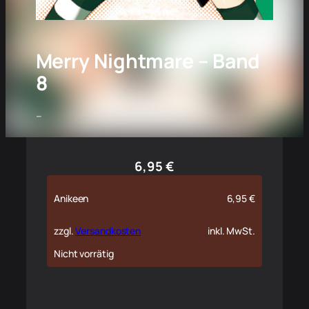
Merry Nightmare – Band
8
–
6,95
€
Anikeen
6,95
€
zzgl.
Versandkosten
inkl. MwSt.
Nicht vorrätig