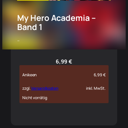
My Hero Academia –
Band 1
–
6,99
€
Anikeen
6,99
€
zzgl.
Versandkosten
inkl. MwSt.
Nicht vorrätig