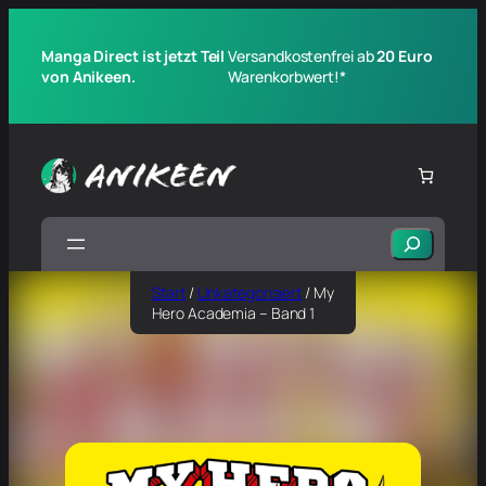
Manga Direct ist jetzt Teil
Versandkostenfrei ab
20 Euro
von Anikeen.
Warenkorbwert!*
Suchen
Start
/
Unkategorisiert
/ My
Hero Academia – Band 1