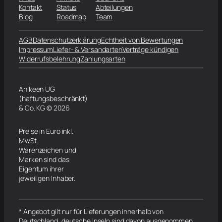
Kontakt
Status
Abteilungen
Blog
Roadmap
Team
AGB
Datenschutzerklärung
Echtheit von Bewertungen
Impressum
Liefer- & Versandarten
Verträge kündigen
Widerrufsbelehrung
Zahlungsarten
Anikeen UG
(haftungsbeschränkt)
& Co. KG © 2026
Preise in Euro inkl.
MwSt.
Warenzeichen und
Marken sind das
Eigentum ihrer
jeweiligen Inhaber.
* Angebot gilt nur für Lieferungen innerhalb von
Deutschland, deutsche Inseln sind davon ausgenommen.