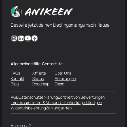
Bestelle jetzt deinen Lieblingsmanga nach Hause!
Instagram
LinkedIn
YouTube
Facebook
Allgemeines
Hilfe-Center
Hilfe
FAQs
Affiliate
Über Uns
Kontakt
Status
Abteilungen
Blog
Roadmap
Team
AGB
Datenschutzerklärung
Echtheit von Bewertungen
Impressum
Liefer- & Versandarten
Verträge kündigen
Widerrufsbelehrung
Zahlungsarten
Anikeen UG