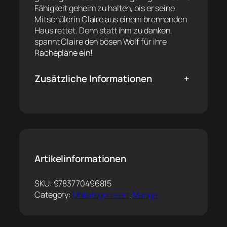
Fähigkeit geheim zu halten, bis er seine
Mitschülerin Claire aus einem brennenden
Haus rettet. Denn statt ihm zu danken,
spannt Claire den bösen Wolf für ihre
Rachepläne ein!
Zusätzliche Informationen
+
Artikelinformationen
SKU:
9783770496815
Category:
Unkategorisiert
, 
Manga