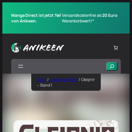
Manga Direct ist jetzt Teil
Versandkostenfrei ab
20 Euro
von Anikeen.
Warenkorbwert!*
Suchen
Start
/
Unkategorisiert
/ Gleipnir
– Band 1