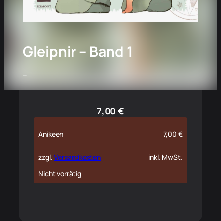
Gleipnir – Band 1
–
7,00
€
Anikeen
7,00
€
zzgl.
Versandkosten
inkl. MwSt.
Nicht vorrätig